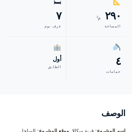
🛏
٧
٢٩٠
م²
المساحة
غرف نوم
٤
أول
الطابق
حمامات
الوصف
إسم المشروع:
قرية سكالا.
موقع المشروع:
الساحل