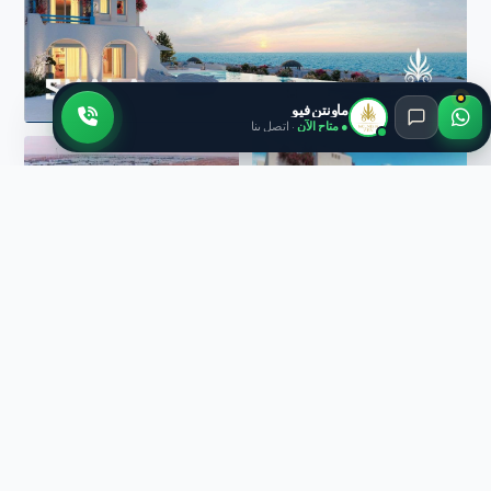
ماونتن فيو
● متاح الآن
· اتصل بنا