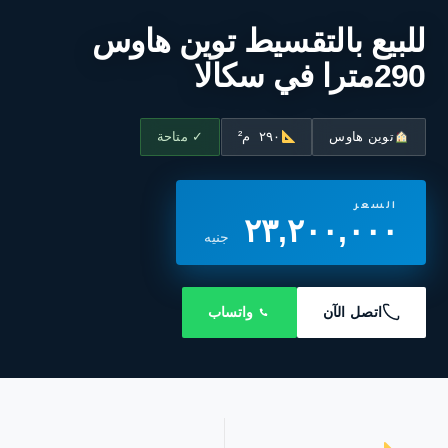
للبيع بالتقسيط توين هاوس
290مترا في سكالا
توين هاوس
٢٩٠ م²
✓ متاحة
السعر
٢٣,٢٠٠,٠٠٠
جنيه
اتصل الآن
واتساب