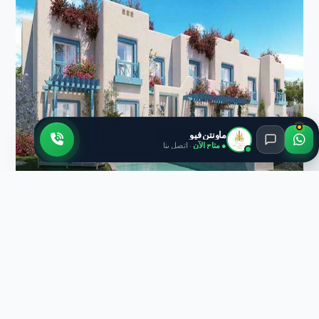
ماونتن فيو
● متاح الآن
· اتصل بنا