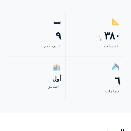
🛏
٩
٣٨٠
م²
المساحة
غرف نوم
٦
أول
الطابق
حمامات