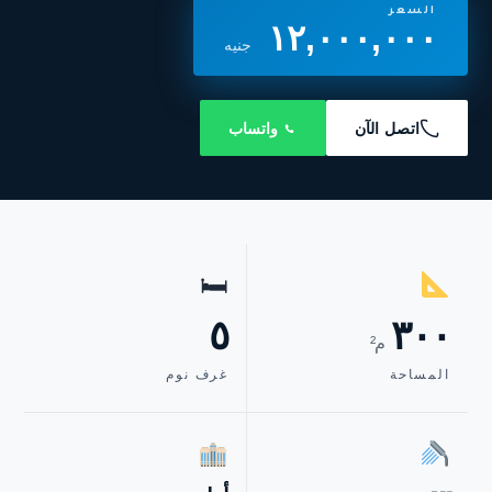
السعر
١٢,٠٠٠,٠٠٠
جنيه
اتصل الآن
واتساب
🛏
٥
٣٠٠
م²
المساحة
غرف نوم